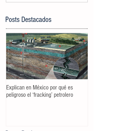
Posts Destacados
Explican en México por qué es
Spot TV CALIDAD
peligroso el ‘fracking’ petrolero
Campaña AyD MTY