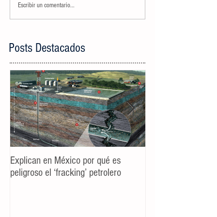
Escribir un comentario...
Posts Destacados
Explican en México por qué es
Spot TV CALIDAD
peligroso el ‘fracking’ petrolero
Campaña AyD MTY