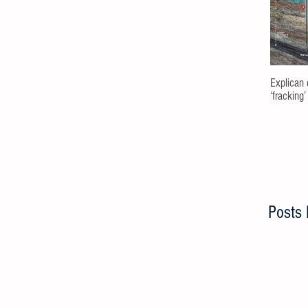
Explican 
‘fracking’
Posts 