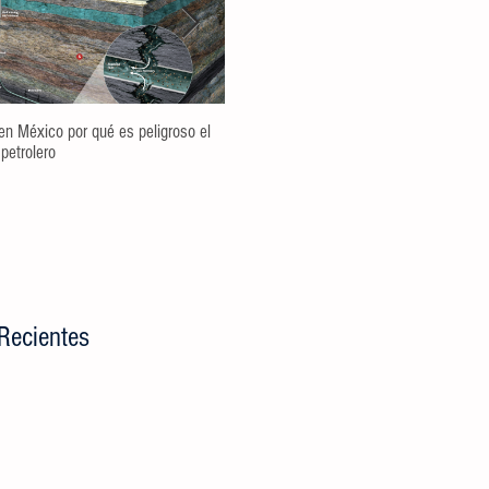
en México por qué es peligroso el
Spot TV CALIDAD DEL AGUA Campaña 
 petrolero
MTY
Recientes