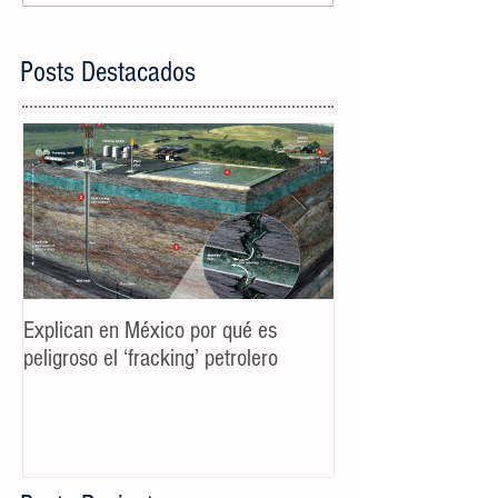
Posts Destacados
Explican en México por qué es
Spot TV CALIDAD
peligroso el ‘fracking’ petrolero
Campaña AyD MTY