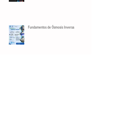
Fundamentos de Ósmosis Inversa
Búsqueda por Tags
crecimiento
datos
estadísticas
listas
manejo de riesgos
opinión
planeación
video
Conéctate
Contáctanos