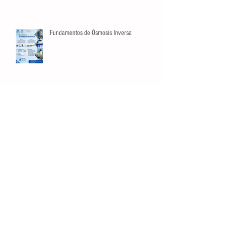
Fundamentos de Ósmosis Inversa
Búsqueda por Tags
crecimiento
datos
estadísticas
listas
manejo de riesgos
opinión
planeación
video
Conéctate
Contáctanos
Tel:
81 3129 6397