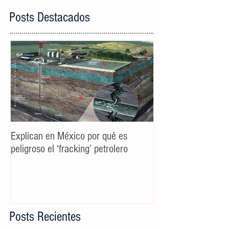
Posts Destacados
Explican en México por qué es
Spot TV CALIDAD
peligroso el ‘fracking’ petrolero
Campaña AyD MTY
Posts Recientes