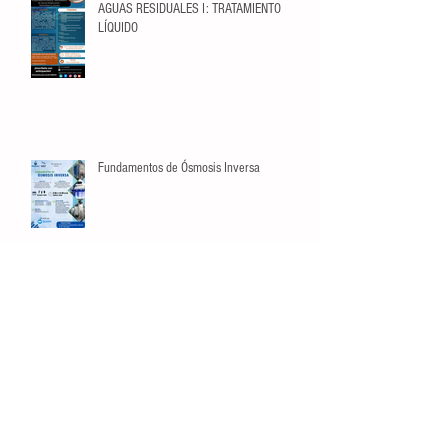
AGUAS RESIDUALES I: TRATAMIENTO
LÍQUIDO
Fundamentos de Ósmosis Inversa
Búsqueda por Tags
crecimiento
datos
estadísticas
listas
manejo de riesgos
opinión
planeación
video
Conéctate