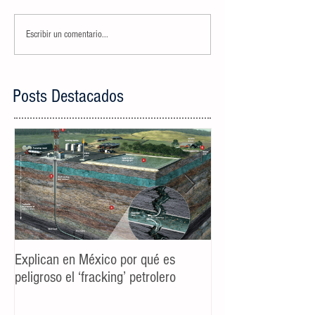
Escribir un comentario...
Posts Destacados
Explican en México por qué es
Spot TV CALIDAD
peligroso el ‘fracking’ petrolero
Campaña AyD MTY