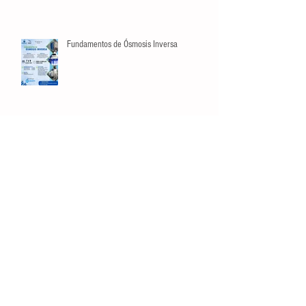
Fundamentos de Ósmosis Inversa
Búsqueda por Tags
crecimiento
datos
estadísticas
listas
manejo de riesgos
opinión
planeación
video
Conéctate
Contáctanos
Tel:
81 3129 6397