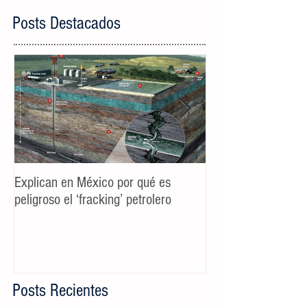
Posts Destacados
Explican en México por qué es
Spot TV CALIDAD
peligroso el ‘fracking’ petrolero
Campaña AyD MTY
Posts Recientes