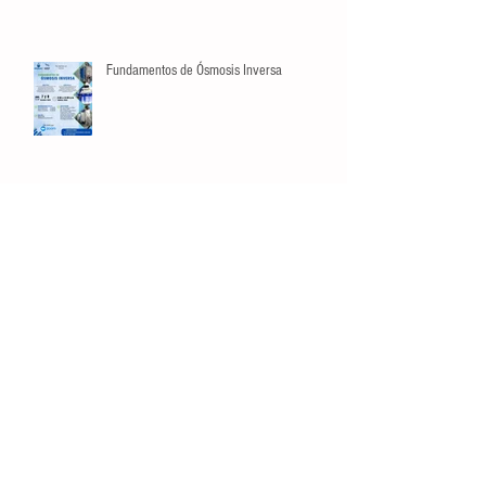
Fundamentos de Ósmosis Inversa
Búsqueda por Tags
crecimiento
datos
estadísticas
listas
manejo de riesgos
opinión
planeación
video
Conéctate
Contáctanos
Tel:
81 3129 6397