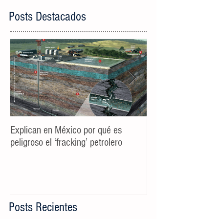
Posts Destacados
Explican en México por qué es
Spot TV CALIDAD
peligroso el ‘fracking’ petrolero
Campaña AyD MTY
Posts Recientes