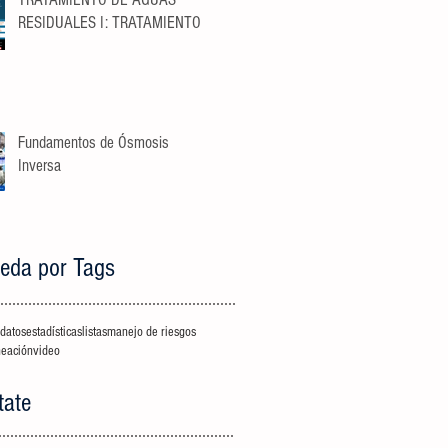
RESIDUALES I: TRATAMIENTO
LÍQUIDO
Fundamentos de Ósmosis
Inversa
eda por Tags
datos
estadísticas
listas
manejo de riesgos
neación
video
tate