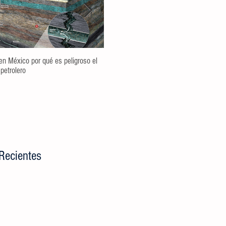
en México por qué es peligroso el
Spot TV CALIDAD DEL AGUA Campaña 
 petrolero
MTY
Recientes