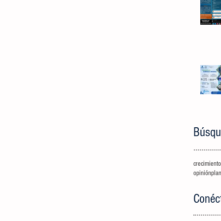
Búsqu
crecimiento
opinión
pla
Conéc