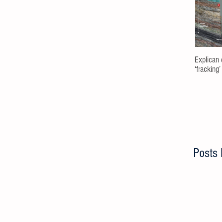
Explican 
‘fracking’
Posts 