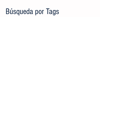
Búsqueda por Tags
crecimiento
datos
estadísticas
listas
manejo de riesgos
opinión
planeación
video
Conéctate
Contáctanos
Tel:
81 3129 6397
administracion@smaac.com.mx
© 2016 por Sociedad Mexicana de Aguas A.C.