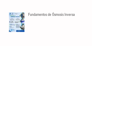
Fundamentos de Ósmosis Inversa
Búsqueda por Tags
crecimiento
datos
estadísticas
listas
manejo de riesgos
opinión
planeación
video
Conéctate
Contáctanos
Tel:
81 3129 6397
administracion@smaac.com.mx