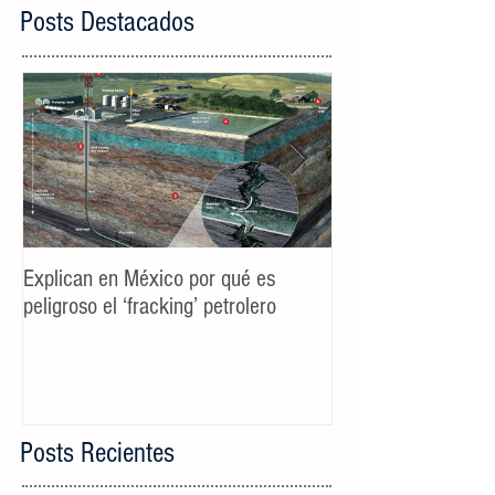
Posts Destacados
Explican en México por qué es
Spot TV CALIDAD
peligroso el ‘fracking’ petrolero
Campaña AyD MTY
Posts Recientes