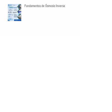
Fundamentos de Ósmosis Inversa
Búsqueda por Tags
crecimiento
datos
estadísticas
listas
manejo de riesgos
opinión
planeación
video
Conéctate
Contáctanos
Tel:
81 3129 6397
administracion@smaac.com.mx