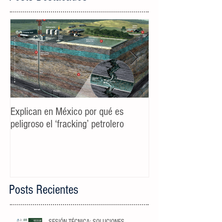
Explican en México por qué es
Spot TV CALIDAD
peligroso el ‘fracking’ petrolero
Campaña AyD MTY
Posts Recientes
SESIÓN TÉCNICA: SOLUCIONES