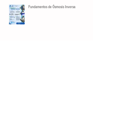
Fundamentos de Ósmosis Inversa
Búsqueda por Tags
crecimiento
datos
estadísticas
listas
manejo de riesgos
opinión
planeación
video
Conéctate
Contáctanos
Tel:
81 3129 6397
administracion@smaac.com.mx