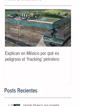
Explican en México por qué es
Spot TV CALIDAD
peligroso el ‘fracking’ petrolero
Campaña AyD MTY
Posts Recientes
SESIÓN TÉCNICA: SOLUCIONES